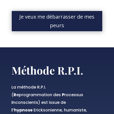
Je veux me débarrasser de mes
peurs
Méthode R.P.I.
La méthode R.P.I.
(
R
eprogrammation des
P
rocessus
I
nconscients) est
issue de
l’hypnose
Ericksonienne, humaniste,